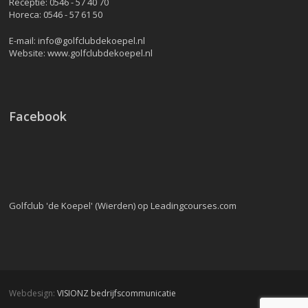
Receptie:
0546 - 57 40 70
Horeca:
0546 - 57 61 50
E-mail:
info@golfclubdekoepel.nl
Website:
www.golfclubdekoepel.nl
Facebook
Golfclub 'de Koepel' (Wierden) op Leadingcourses.com
Webdesign:
VISIONZ bedrijfscommunicatie