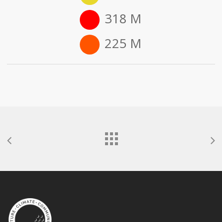
318 M
225 M