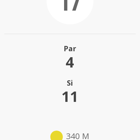
17
Par
4
Si
11
340 M