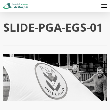
Skip
Men
to
main
content
SLIDE-PGA-EGS-01